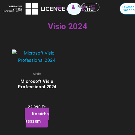
Skip
Kosár
Fiókom
0
Ft
Lakossá
to
vásárló
Irodai szoftverek
content
Visio 2024
Visio
Microsoft Visio
Professional 2024
22 990
Ft
Kosárba
teszem