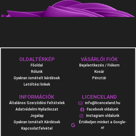
OLDALTÉRKÉP
VÁSÁRLÓI FIÓK
Főoldal
Bejelentkezés / Fiókom
Rólunk
Kosár
Gyakran ismételt kérdések
Pénztár
Letöltési linkek
INFORMÁCIÓK
LICENCELAND
Általános Szerződési Feltételek
info@licenceland.hu
Adatvédelmi Nyilatkozat
Facebook oldalunk
Jogalap
Instagram oldalunk
Gyakran Ismételt Kérdések
Értékeljen minket a Google-
n!
Kapcsolatfelvétel