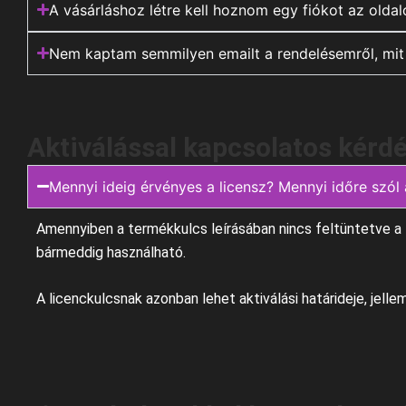
A vásárláshoz létre kell hoznom egy fiókot az oldal
Nem kaptam semmilyen emailt a rendelésemről, mit
Aktiválással kapcsolatos kérd
Mennyi ideig érvényes a licensz? Mennyi időre szól 
Amennyiben a termékkulcs leírásában nincs feltüntetve a li
bármeddig használható.
A licenckulcsnak azonban lehet aktiválási határideje, jelle