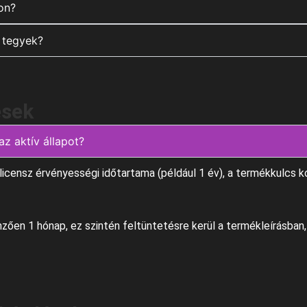
on?
 tegyek?
ések
az aktív állapot?
censz érvényességi időtartama (például 1 év), a termékkulcs korl
mzően 1 hónap, ez szintén feltüntetésre kerül a termékleírásban, 