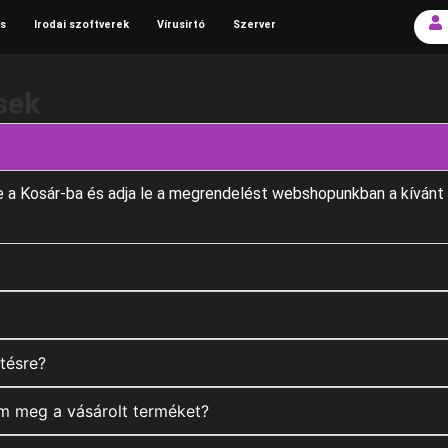
s
Irodai szoftverek
Vírusirtó
Szerver
sek
e a Kosár-ba és adja le a megrendelést webshopunkban a kívánt
tésre?
om meg a vásárolt terméket?