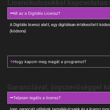
Licenckulcsokkal kapcsolatos
Mi az a Digitális Licensz?
A Digitális licensz alatt, egy digitálisan értékesített kód
(kódsora)
Hogy kapom meg magát a programot?
Garanciával, jogszerűséggel k
Teljesen legális a licensz?
Igen, garanciát vállalunk termékkulcsaink és a licensz jog