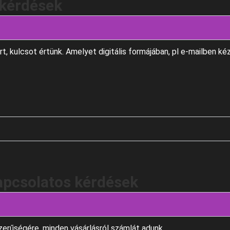
 kérdések
sort, kulcsot értünk. Amelyet digitális formájában, pl e-mailben k
apcsolatos kérdések
szerűségére, minden vásárlásról számlát adunk.