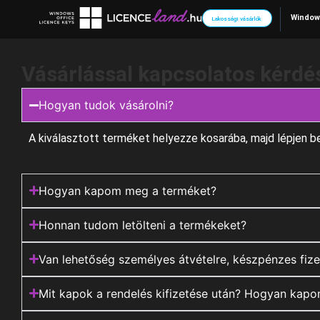
Skip
Window
Lakossági vásárlók
to
content
Vásárlással kapcsolatos kérdé
Hogyan tudok vásárolni?
A kiválasztott terméket helyezze kosarába, majd lépjen b
Hogyan kapom meg a terméket?
Honnan tudom letölteni a termékeket?
Van lehetőség személyes átvételre, készpénzes fize
Mit kapok a rendelés kifizetése után? Hogyan kap