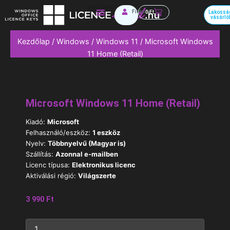
Skip
Kosár
Fiókom
0
Ft
Lakossá
to
vásárló
Irodai szoftverek
content
Kezdőlap
/
Windows
/
Windows 11
/ Microsoft Windows
11 Home (Retail)
Microsoft Windows 11 Home (Retail)
Kiadó:
Microsoft
Felhasználó/eszköz:
1 eszköz
Nyelv:
Többnyelvű (Magyar is)
Szállítás:
Azonnal e-mailben
Licenc típusa:
Elektronikus licenc
Aktiválási régió:
Világszerte
3 990
Ft
Microsoft