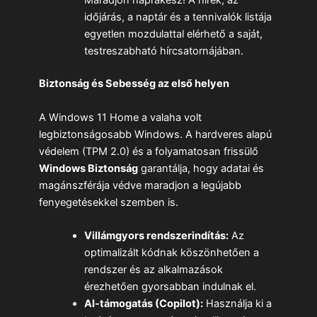
Maradjon naprakész! A hírek, az
időjárás, a naptár és a tennivalók listája
egyetlen mozdulattal elérhető a saját,
testreszabható hírcsatornájában.
Biztonság és Sebesség az első helyen
A Windows 11 Home a valaha volt
legbiztonságosabb Windows. A hardveres alapú
védelem (TPM 2.0) és a folyamatosan frissülő
Windows Biztonság
garantálja, hogy adatai és
magánszférája védve maradjon a legújabb
fenyegetésekkel szemben is.
Villámgyors rendszerindítás:
Az
optimalizált kódnak köszönhetően a
rendszer és az alkalmazások
érezhetően gyorsabban indulnak el.
AI-támogatás (Copilot):
Használja ki a