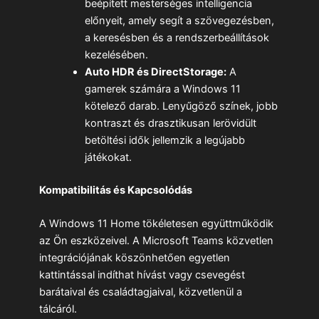
beépített mesterséges intelligencia
előnyeit, amely segít a szövegezésben,
a keresésben és a rendszerbeállítások
kezelésében.
Auto HDR és DirectStorage:
A
gamerek számára a Windows 11
kötelező darab. Lenyűgöző színek, jobb
kontraszt és drasztikusan lerövidült
betöltési idők jellemzik a legújabb
játékokat.
Kompatibilitás és Kapcsolódás
A Windows 11 Home tökéletesen együttműködik
az Ön eszközeivel. A Microsoft Teams közvetlen
integrációjának köszönhetően egyetlen
kattintással indíthat hívást vagy csevegést
barátaival és családtagjaival, közvetlenül a
tálcáról.