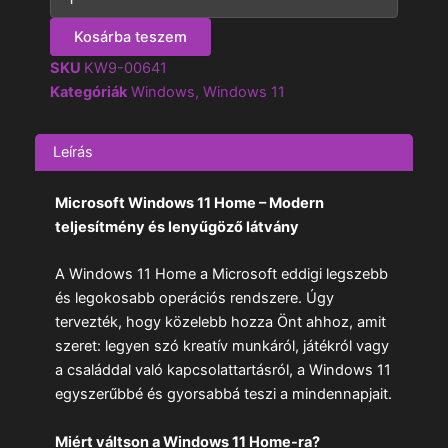
Windows
11
Kosárba teszem
Home
(Retail)
SKU
KW9-00641
mennyiség
Kategóriák
Windows
,
Windows 11
Leírás
Microsoft Windows 11 Home – Modern
teljesítmény és lenyűgöző látvány
A Windows 11 Home a Microsoft eddigi legszebb
és legokosabb operációs rendszere. Úgy
tervezték, hogy közelebb hozza Önt ahhoz, amit
szeret: legyen szó kreatív munkáról, játékról vagy
a családdal való kapcsolattartásról, a Windows 11
egyszerűbbé és gyorsabbá teszi a mindennapjait.
Miért váltson a Windows 11 Home-ra?