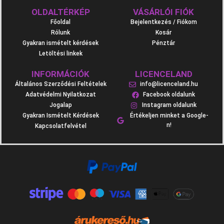
OLDALTÉRKÉP
VÁSÁRLÓI FIÓK
Főoldal
Bejelentkezés / Fiókom
Rólunk
Kosár
Gyakran ismételt kérdések
Pénztár
Letöltési linkek
INFORMÁCIÓK
LICENCELAND
Általános Szerződési Feltételek
info@licenceland.hu
Adatvédelmi Nyilatkozat
Facebook oldalunk
Jogalap
Instagram oldalunk
Gyakran Ismételt Kérdések
Értékeljen minket a Google-
n!
Kapcsolatfelvétel