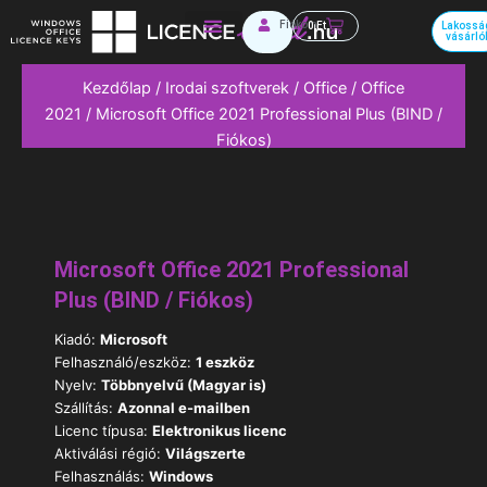
Skip
Kosár
Fiókom
0
Ft
Lakossá
to
vásárló
Irodai szoftverek
content
Kezdőlap
/
Irodai szoftverek
/
Office
/
Office
2021
/ Microsoft Office 2021 Professional Plus (BIND /
Fiókos)
Microsoft Office 2021 Professional
Plus (BIND / Fiókos)
Kiadó:
Microsoft
Felhasználó/eszköz:
1 eszköz
Nyelv:
Többnyelvű (Magyar is)
Szállítás:
Azonnal e-mailben
Licenc típusa:
Elektronikus licenc
Aktiválási régió:
Világszerte
Felhasználás:
Windows