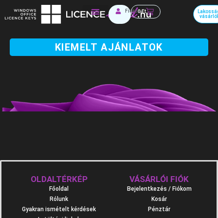
Skip
Kosár
Fiókom
0
Ft
Lakossá
to
vásárló
Irodai szoftverek
content
KIEMELT AJÁNLATOK
OLDALTÉRKÉP
VÁSÁRLÓI FIÓK
Főoldal
Bejelentkezés / Fiókom
Rólunk
Kosár
Gyakran ismételt kérdések
Pénztár