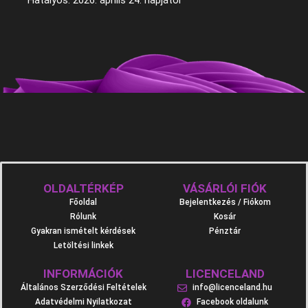
Hatályos: 2026. április 24. napjától
OLDALTÉRKÉP
VÁSÁRLÓI FIÓK
Főoldal
Bejelentkezés / Fiókom
Rólunk
Kosár
Gyakran ismételt kérdések
Pénztár
Letöltési linkek
INFORMÁCIÓK
LICENCELAND
Általános Szerződési Feltételek
info@licenceland.hu
Adatvédelmi Nyilatkozat
Facebook oldalunk