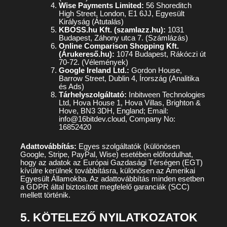
Wise Payments Limited:
56 Shoreditch
High Street, London, E1 6JJ, Egyesült
Királyság (Átutalás)
KBOSS.hu Kft. (szamlazz.hu):
1031
Budapest, Záhony utca 7. (Számlázás)
Online Comparison Shopping Kft.
(Árukereső.hu):
1074 Budapest, Rákóczi út
70-72. (Vélemények)
Google Ireland Ltd.:
Gordon House,
Barrow Street, Dublin 4, Írország (Analitika
és Ads)
Tárhelyszolgáltató:
Inbitween Technologies
Ltd, Hova House 1, Hova Villas, Brighton &
Hove, BN3 3DH, England; Email:
info@16bitdev.cloud, Company No:
16852420
Adattovábbítás:
Egyes szolgáltatók (különösen
Google, Stripe, PayPal, Wise) esetében előfordulhat,
hogy az adatok az Európai Gazdasági Térségen (EGT)
kívülre kerülnek továbbításra, különösen az Amerikai
Egyesült Államokba. Az adattovábbítás minden esetben
a GDPR által biztosított megfelelő garanciák (SCC)
mellett történik.
5. KÖTELEZŐ NYILATKOZATOK