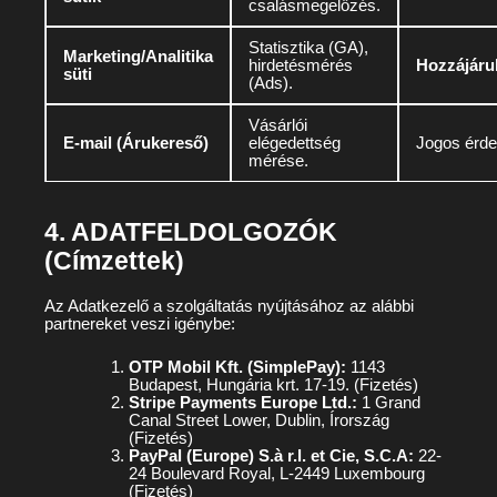
csalásmegelőzés.
Statisztika (GA),
Marketing/Analitika
hirdetésmérés
Hozzájáru
süti
(Ads).
Vásárlói
E-mail (Árukereső)
elégedettség
Jogos érd
mérése.
4. ADATFELDOLGOZÓK
(Címzettek)
Az Adatkezelő a szolgáltatás nyújtásához az alábbi
partnereket veszi igénybe:
OTP Mobil Kft. (SimplePay):
1143
Budapest, Hungária krt. 17-19. (Fizetés)
Stripe Payments Europe Ltd.:
1 Grand
Canal Street Lower, Dublin, Írország
(Fizetés)
PayPal (Europe) S.à r.l. et Cie, S.C.A:
22-
24 Boulevard Royal, L-2449 Luxembourg
(Fizetés)