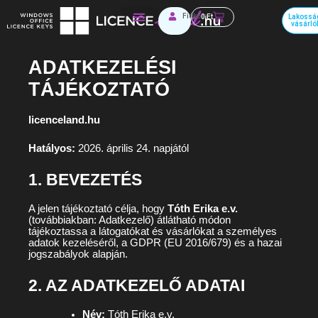
Skip
Kosár
Fiókom
0
Ft
Lakossá
to
vásárló
Irodai szoftverek
content
ADATKEZELÉSI
TÁJÉKOZTATÓ
licenceland.hu
Hatályos:
2026. április 24. napjától
1. BEVEZETÉS
A jelen tájékoztató célja, hogy
Tóth Erika e.v.
(továbbiakban: Adatkezelő) átlátható módon
tájékoztassa a látogatókat és vásárlókat a személyes
adatok kezeléséről, a GDPR (EU 2016/679) és a hazai
jogszabályok alapján.
2. AZ ADATKEZELŐ ADATAI
Név:
Tóth Erika e.v.