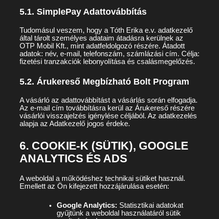
5.1. SimplePay Adattovábbítás
Tudomásul veszem, hogy a Tóth Erika e.v. adatkezelő
által tárolt személyes adataim átadásra kerülnek az
OTP Mobil Kft., mint adatfeldolgozó részére. Átadott
adatok: név, e-mail, telefonszám, számlázási cím. Célja:
fizetési tranzakciók lebonyolítása és csalásmegelőzés.
5.2. Árukereső Megbízható Bolt Program
A vásárló az adattovábbítást a vásárlás során elfogadja.
Az e-mail cím továbbításra kerül az Árukereső részére
vásárlói visszajelzés igénylése céljából. Az adatkezelés
alapja az Adatkezelő jogos érdeke.
6. COOKIE-K (SÜTIK), GOOGLE
ANALYTICS ÉS ADS
A weboldal a működéshez technikai sütiket használ.
Emellett az Ön kifejezett hozzájárulása esetén:
Google Analytics:
Statisztikai adatokat
gyűjtünk a weboldal használatáról sütik