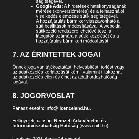
segítségével.
Google Ads:
A hirdetések hatékonyságának
mérése (konverziómérés) és a felhasználói
viselkedés elemzése sütik segítségével.
A hozzájárulás bármikor visszavonható a
süti-beállítások módosításával. A weboldal
sütikezelő rendszere lehetővé teszi a
látogatók számára a sütik kezelését és a
hozzájárulás bármikori módosítását.
7. AZ ÉRINTETTEK JOGAI
Önnek joga van tájékoztatást, helyesbítést, törlést vagy
az adatkezelés korlátozását kérni, valamint tiltakozhat
az adatkezelés ellen és élhet az adathordozhatóság
jogával.
8. JOGORVOSLAT
Panasz esetén:
info@licenceland.hu
.
Felügyeleti hatóság:
Nemzeti Adatvédelmi és
Információszabadság Hatóság
(www.naih.hu).