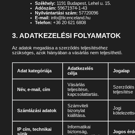
Székhely:
1191 Budapest, Lehel u. 15.
Adószám:
59671974-1-43
Nyilvántartási szám:
57720096
E-mail:
info@licenceland.hu
Telefon:
+36 20 621 6808
3. ADATKEZELÉSI FOLYAMATOK
Az adatok megadása a szerződés teljesítéséhez
szükséges, azok hiányában a vásárlás nem teljesíthető.
Adatkezelés
Adat kategóriája
Jogalap
célja
Vásárlás
Szerződés
Név, e-mail, cím
teljesítése,
teljesítése
kapcsolattartás.
Számviteli
Jogi
Számlázási adatok
bizonylat
kötelezett
kiállítása.
Informatikai
IP cím, technikai
biztonság,
Jogos érd
sütik