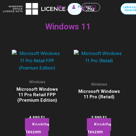
Skip
Kosár
Fiókom
0
Ft
Lakossá
to
vásárló
Irodai szoftverek
content
Windows 11
Windows
Windows
Microsoft Windows
Microsoft Windows
11 Pro Retail FPP
11 Pro (Retail)
(Premium Edition)
4 990
Ft
3 990
Ft
Kosárba
Kosárba
teszem
teszem