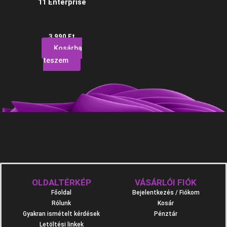
11 Enterprise
3 990
Ft
Kosárba
teszem
OLDALTÉRKÉP
VÁSÁRLÓI FIÓK
Főoldal
Bejelentkezés / Fiókom
Rólunk
Kosár
Gyakran ismételt kérdések
Pénztár
Letöltési linkek